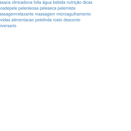
essaca
clinicadona
folia
água
bebida
nutrição
dicas
posdepele
peleoleosa
peleseca
pelemista
assagemrelaxante
massagem
microagulhamento
vidas
alimentacao
pelelinda
rosto
desconto
iversario