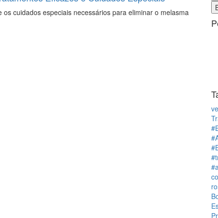
 e os cuidados especiais necessários para eliminar o melasma
P
T
v
T
#
#
#E
#t
#
c
ro
B
Es
Pr