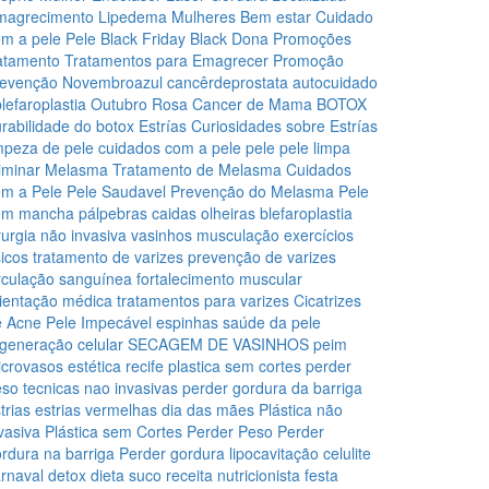
magrecimento
Lipedema
Mulheres
Bem estar
Cuidado
m a pele
Pele
Black Friday
Black Dona
Promoções
atamento
Tratamentos para Emagrecer
Promoção
revenção
Novembroazul
cancêrdeprostata
autocuidado
lefaroplastia
Outubro Rosa
Cancer de Mama
BOTOX
rabilidade do botox
Estrías
Curiosidades sobre Estrías
mpeza de pele
cuidados com a pele
pele
pele limpa
liminar Melasma
Tratamento de Melasma
Cuidados
om a Pele
Pele Saudavel
Prevenção do Melasma
Pele
em mancha
pálpebras caidas
olheiras
blefaroplastia
rurgia não invasiva
vasinhos
musculação
exercícios
sicos
tratamento de varizes
prevenção de varizes
rculação sanguínea
fortalecimento muscular
ientação médica
tratamentos para varizes
Cicatrizes
e Acne
Pele Impecável
espinhas
saúde da pele
generação celular
SECAGEM DE VASINHOS
peim
icrovasos
estética recife
plastica sem cortes
perder
eso
tecnicas nao invasivas
perder gordura da barriga
trias
estrias vermelhas
dia das mães
Plástica não
vasiva
Plástica sem Cortes
Perder Peso
Perder
rdura na barriga
Perder gordura
lipocavitação
celulite
rnaval
detox
dieta
suco
receita
nutricionista
festa