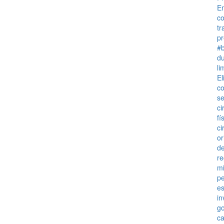
E
co
tr
p
#b
du
li
E
c
s
ci
fí
ci
or
d
re
m
p
es
in
go
ca