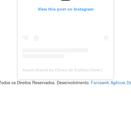
View this post on Instagram
A post shared by Clínica de Estética Dona (@clinica.dona)
 Todos os Direitos Reservados. Desenvolvimento:
Farosweb Agência Dig