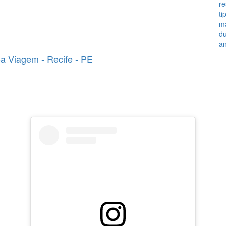
r
ti
m
du
an
oa Viagem - Recife - PE