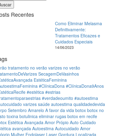
Buscar
osts Recentes
Como Eliminar Melasma
Definitivamente:
Tratamentos Eficazes e
Cuidados Especiais
14/06/2023
ags
erão
tratamento no verão
varizes no verão
ratamentoDeVarizes
SecagemDeVasinhos
EstéticaAvançada
EstéticaFeminina
AutoestimaFeminina
#ClínicaDona
#ClínicaDona9Anos
stéticaRecife
#estética
#estrias
ratamentoparaestrias
#verdadeoumito
#autoestima
autocuidado
varizes
saúde
autoestima
qualidadedevida
orpo
Setembro Amarelo
A favor da vida
botox
botox no
sto
toxina botulinica
eliminar rugas
botox em recife
otox
Estética Avançada
Amor Própio
Auto Cuidado
tética avançada
Autoestima
Autocuidado
Amor
óprio
Mulher
Endolaser
Laser
Gordura Localizada