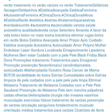
verão
tratamento no verão
varizes no verão
TratamentoDeVarizes
SecagemDeVasinhos
#EstéticaAvançada
EstéticaFeminina
#AutoestimaFeminina
#ClínicaDona
#ClínicaDona9Anos
#EstéticaRecife
#estética
#estrias
#tratamentoparaestrias
#verdadeoumito
#autoestima
#autocuidado
varizes
saúde
autoestima
qualidadedevida
corpo
Setembro Amarelo
A favor da
vida
botox
botox no rosto
toxina botulinica
eliminar rugas
botox
em recife
Botox
Estética Avançada
Amor Própio
Auto Cuidado
Estética avançada
Autoestima
Autocuidado
Amor Próprio
Mulher
Endolaser
Laser
Gordura Localizada
Emagrecimento
Lipedema
Mulheres
Bem estar
Cuidado com a pele
Pele
Black Friday
Black
Dona
Promoções
tratamento
Tratamentos para Emagrecer
Promoção
prevenção
Novembroazul
cancêrdeprostata
autocuidado
#blefaroplastia
Outubro Rosa
Cancer de Mama
BOTOX
durabilidade do botox
Estrías
Curiosidades sobre Estrías
limpeza de pele
cuidados com a pele
pele
pele limpa
Eliminar
Melasma
Tratamento de Melasma
Cuidados com a Pele
Pele
Saudavel
Prevenção do Melasma
Pele sem mancha
pálpebras
caidas
olheiras
blefaroplastia
cirurgia não invasiva
vasinhos
musculação
exercícios físicos
tratamento de varizes
prevenção
de varizes
circulação sanguínea
fortalecimento muscular
orientação médica
tratamentos para varizes
Cicatrizes de Acne