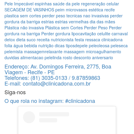
Pele Impecável
espinhas
saúde da pele
regeneração celular
SECAGEM DE VASINHOS
peim
microvasos
estética recife
plastica sem cortes
perder peso
tecnicas nao invasivas
perder
gordura da barriga
estrias
estrias vermelhas
dia das mães
Plástica não invasiva
Plástica sem Cortes
Perder Peso
Perder
gordura na barriga
Perder gordura
lipocavitação
celulite
carnaval
detox
dieta
suco
receita
nutricionista
festa
ressaca
clinicadona
folia
água
bebida
nutrição
dicas
tiposdepele
peleoleosa
peleseca
pelemista
massagemrelaxante
massagem
microagulhamento
duvidas
alimentacao
pelelinda
rosto
desconto
aniversario
Endereço:
Av. Domingos Ferreira, 2775, Boa
Viagem - Recife - PE
Telefones:
(81) 3035-0133 / 9.87859863
E-mail:
contato@clinicadona.com.br
Siga-nos
O que rola no instagram:
#clinicadona