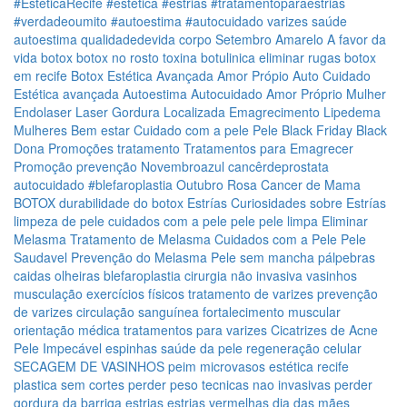
#EstéticaRecife
#estética
#estrias
#tratamentoparaestrias
#verdadeoumito
#autoestima
#autocuidado
varizes
saúde
autoestima
qualidadedevida
corpo
Setembro Amarelo
A favor da
vida
botox
botox no rosto
toxina botulinica
eliminar rugas
botox
em recife
Botox
Estética Avançada
Amor Própio
Auto Cuidado
Estética avançada
Autoestima
Autocuidado
Amor Próprio
Mulher
Endolaser
Laser
Gordura Localizada
Emagrecimento
Lipedema
Mulheres
Bem estar
Cuidado com a pele
Pele
Black Friday
Black
Dona
Promoções
tratamento
Tratamentos para Emagrecer
Promoção
prevenção
Novembroazul
cancêrdeprostata
autocuidado
#blefaroplastia
Outubro Rosa
Cancer de Mama
BOTOX
durabilidade do botox
Estrías
Curiosidades sobre Estrías
limpeza de pele
cuidados com a pele
pele
pele limpa
Eliminar
Melasma
Tratamento de Melasma
Cuidados com a Pele
Pele
Saudavel
Prevenção do Melasma
Pele sem mancha
pálpebras
caidas
olheiras
blefaroplastia
cirurgia não invasiva
vasinhos
musculação
exercícios físicos
tratamento de varizes
prevenção
de varizes
circulação sanguínea
fortalecimento muscular
orientação médica
tratamentos para varizes
Cicatrizes de Acne
Pele Impecável
espinhas
saúde da pele
regeneração celular
SECAGEM DE VASINHOS
peim
microvasos
estética recife
plastica sem cortes
perder peso
tecnicas nao invasivas
perder
gordura da barriga
estrias
estrias vermelhas
dia das mães