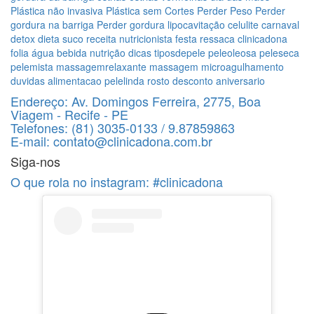
Plástica não invasiva
Plástica sem Cortes
Perder Peso
Perder
gordura na barriga
Perder gordura
lipocavitação
celulite
carnaval
detox
dieta
suco
receita
nutricionista
festa
ressaca
clinicadona
folia
água
bebida
nutrição
dicas
tiposdepele
peleoleosa
peleseca
pelemista
massagemrelaxante
massagem
microagulhamento
duvidas
alimentacao
pelelinda
rosto
desconto
aniversario
Endereço:
Av. Domingos Ferreira, 2775, Boa
Viagem - Recife - PE
Telefones:
(81) 3035-0133 / 9.87859863
E-mail:
contato@clinicadona.com.br
Siga-nos
O que rola no instagram:
#clinicadona