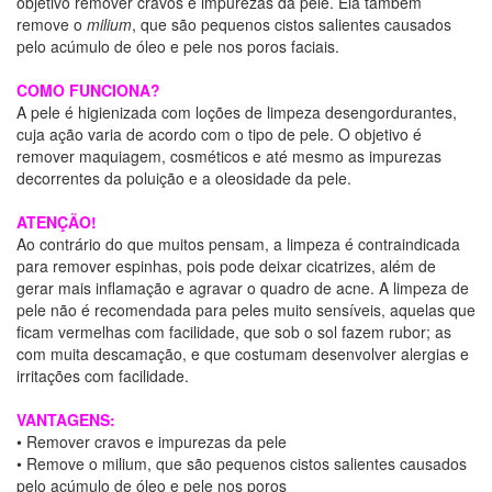
objetivo remover cravos e impurezas da pele. Ela também
remove o
milium
, que são pequenos cistos salientes causados
pelo acúmulo de óleo e pele nos poros faciais.
COMO FUNCIONA?
A pele é higienizada com loções de limpeza desengordurantes,
cuja ação varia de acordo com o tipo de pele. O objetivo é
remover maquiagem, cosméticos e até mesmo as impurezas
decorrentes da poluição e a oleosidade da pele.
ATENÇÃO!
Ao contrário do que muitos pensam, a limpeza é contraindicada
para remover espinhas, pois pode deixar cicatrizes, além de
gerar mais inflamação e agravar o quadro de acne. A limpeza de
pele não é recomendada para peles muito sensíveis, aquelas que
ficam vermelhas com facilidade, que sob o sol fazem rubor; as
com muita descamação, e que costumam desenvolver alergias e
irritações com facilidade.
VANTAGENS:
• Remover cravos e impurezas da pele
• Remove o milium, que são pequenos cistos salientes causados
pelo acúmulo de óleo e pele nos poros